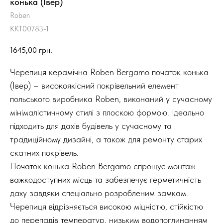
конька (Івер)
Roben
KKT00783-1
1645,00
грн.
Черепиця керамічна Roben Bergamo початок конька
(Івер) – високоякісний покрівельний елемент
польського виробника Roben, виконаний у сучасному
мінімалістичному стилі з плоскою формою. Ідеально
підходить для дахів будівель у сучасному та
традиційному дизайні, а також для ремонту старих
скатних покрівель.
Початок конька Roben Bergamo спрощує монтаж
важкодоступних місць та забезпечує герметичність
даху завдяки спеціально розробленим замкам.
Черепиця відрізняється високою міцністю, стійкістю
до перепадів температур, низьким водопоглинанням