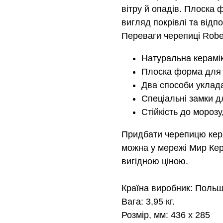
вітру й опадів. Плоска
вигляд покрівлі та відп
Переваги черепиці Robe
Натуральна керамік
Плоска форма для с
Два способи уклада
Спеціальні замки д
Стійкість до морозу
Придбати черепицю кер
можна у мережі Мир Кера
вигідною ціною.
Країна виробник: Поль
Вага: 3,95 кг.
Розмір, мм: 436 х 285