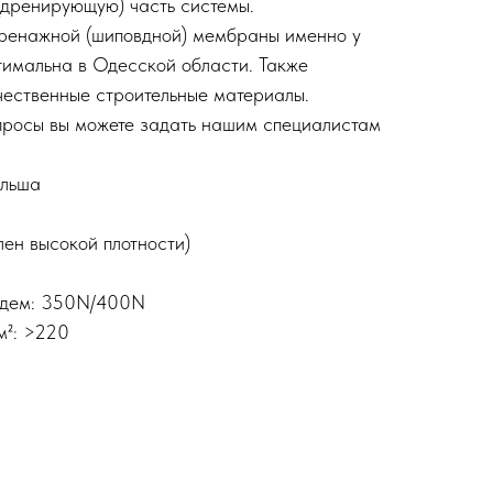
(дренирующую) часть системы.
 дренажной (шиповдной) мембраны именно у
тимальна в Одесской области. Также
чественные строительные материалы.
просы вы можете задать нашим специалистам
ольша
ен высокой плотности)
здем: 350N/400N
м²: >220