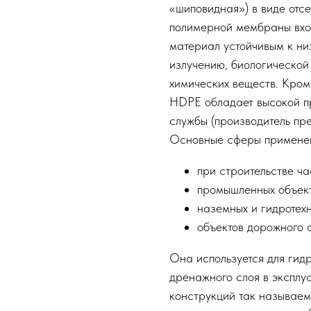
«шиповидная») в виде отсе
полимерной мембраны вход
материал устойчивым к ни
излучению, биологической
химических веществ. Кром
HDPE обладает высокой пр
службы (производитель пр
Основные сферы примене
при строительстве ча
промышленных объект
наземных и гидротех
объектов дорожного с
Она используется для гид
дренажного слоя в эксплуа
конструкций так называем