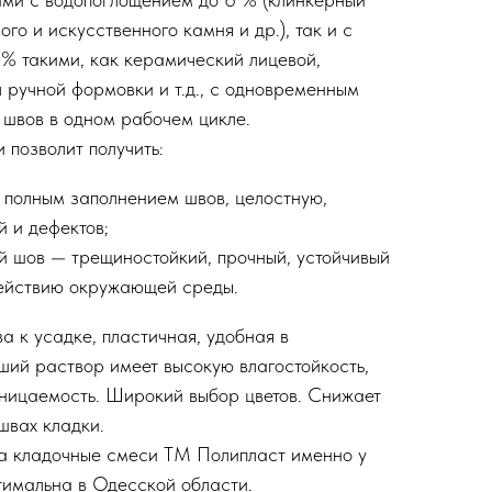
го и искусственного камня и др.), так и с
% такими, как керамический лицевой,
ч ручной формовки и т.д., с одновременным
швов в одном рабочем цикле.
позволит получить:
 полным заполнением швов, целостную,
й и дефектов;
й шов — трещиностойкий, прочный, устойчивый
действию окружающей среды.
к усадке, пластичная, удобная в
ший раствор имеет высокую влагостойкость,
ницаемость. Широкий выбор цветов. Снижает
швах кладки.
 на кладочные смеси ТМ Полипласт именно у
тимальна в Одесской области.