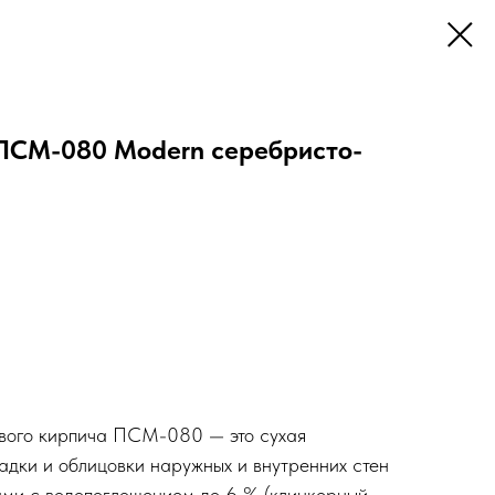
ПСМ-080 Modern серебристо-
евого кирпича ПСМ-080 — это сухая
ладки и облицовки наружных и внутренних стен
ми с водопоглощением до 6 % (клинкерный