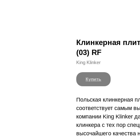
Клинкерная плитк
(03) RF
King Klinker
Купить
Польская клинкерная пл
соответствует самым в
компании King Klinker 
клинкера с тех пор спе
высочайшего качества 