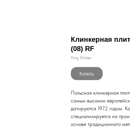
Клинкерная плитк
(08) RF
King Klinker
Купить
Польская клинкерная плитк
самым высоким европейски
датируются 1972 годом. Ка
специализируется на прои
основе традиционного мет