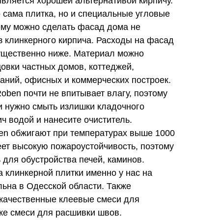
вляется хорошей альтернативой кирпичу.
 сама плитка, но и специальные угловые
ему можно сделать фасад дома не
з клинкерного кирпича. Расходы на фасад
существенно ниже. Материал можно
овки частных домов, коттеджей,
аний, офисных и коммерческих построек.
oben почти не впитывает влагу, поэтому
и нужно смыть излишки кладочного
ич водой и нанесите очиститель.
en обжигают при температурах выше 1000
еет высокую пожароустойчивость, поэтому
 для обустройства печей, каминов.
а клинкерной плитки именно у нас на
ьна в Одесской области. Также
 качественные клеевые смеси для
же смеси для расшивки швов.