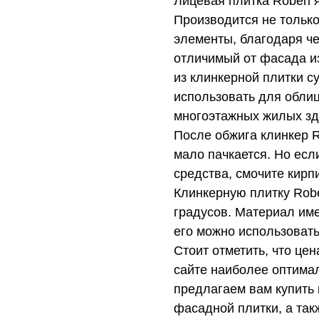
Лицевая плитка Roben я
Производится не только
элементы, благодаря ч
отличимый от фасада и
из клинкерной плитки 
использовать для облиц
многоэтажных жилых зд
После обжига клинкер R
мало пачкается. Но есл
средства, смочите кирп
Клинкерную плитку Rob
градусов. Материал им
его можно использовать
Стоит отметить, что цен
сайте наиболее оптимал
предлагаем вам купить
фасадной плитки, а так