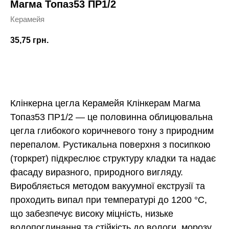
Магма Топаз53 ПР1/2
Керамейя
35,75
грн.
Купить
Клінкерна цегла Керамейя Клінкерам Магма
Топаз53 ПР1/2 — це половинна облицювальна
цегла глибокого коричневого тону з природним
перепалом. Рустикальна поверхня з посипкою
(торкрет) підкреслює структуру кладки та надає
фасаду виразного, природного вигляду.
Виробляється методом вакуумної екструзії та
проходить випал при температурі до 1200 °C,
що забезпечує високу міцність, низьке
водопоглинання та стійкість до вологи, морозу