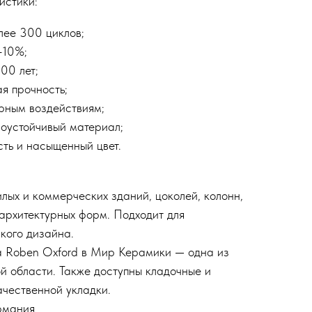
истики:
лее 300 циклов;
–10%;
00 лет;
я прочность;
рным воздействиям;
оустойчивый материал;
сть и насыщенный цвет.
лых и коммерческих зданий, цоколей, колонн,
 архитектурных форм. Подходит для
кого дизайна.
а Roben Oxford в Мир Керамики — одна из
й области. Также доступны кладочные и
чественной укладки.
рмания