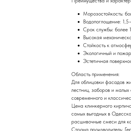
Преимущества и характер
Морозостойкость: бо
Водопоглощение: 1,5
Срок службы: более 1
Высокая механическа
Стойкость к атмосфе
Экологичный и пожар
Эстетичная поверхно
Область применения:
Для облицовки фасадов жи
лестниц, заборов и малых
современного и классичес
Цена клинкерного кирпич
самых выгодных в Одесско
расшивочные смеси для ка
Страна производитель: Ге