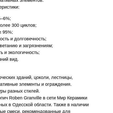
ративных элементов.
еристики:
5–6%;
олее 300 циклов;
≥ 95%;
сть и долговечность;
цветанию и загрязнениям;
ь и экологичность;
ний вид.
ческих зданий, цоколи, лестницы,
ративные элементы и ограждения.
уры разных стилей.
пич Roben Granville в сети Мир Керамики
ых в Одесской области. Также в наличии
ые смеси, рекомендованные для