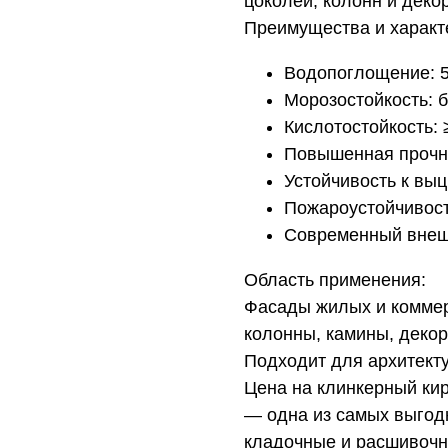
цоколей, колонн и деко
Преимущества и характ
Водопоглощение: 
Морозостойкость: б
Кислотостойкость: 
Повышенная прочно
Устойчивость к вы
Пожароустойчивост
Современный внеш
Область применения:
Фасады жилых и коммер
колонны, камины, деко
Подходит для архитект
Цена на клинкерный кир
— одна из самых выгодн
кладочные и расшивочн