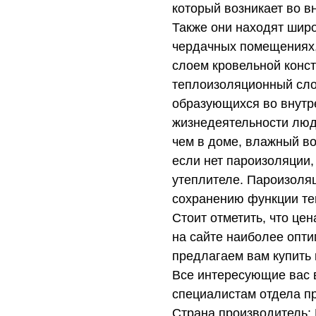
который возникает во 
Также они находят шир
чердачных помещениях,
слоем кровельной конс
теплоизоляционный сло
образующихся во внутр
жизнедеятельности люде
чем в доме, влажный во
если нет пароизоляции, 
утеплителе. Пароизоляц
сохранению функции те
Стоит отметить, что це
на сайте наиболее опти
предлагаем вам купить
Все интересующие вас 
специалистам отдела п
Страна производитель: