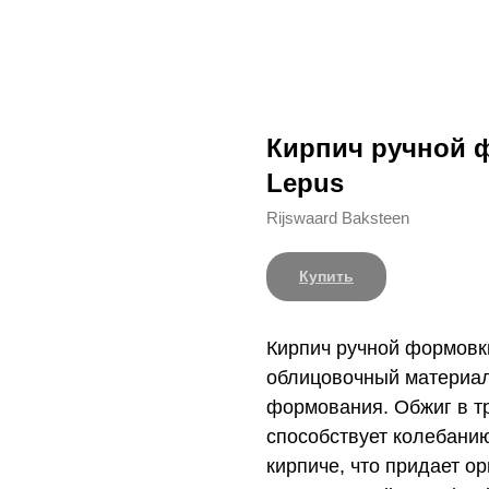
Кирпич ручной ф
Lepus
Rijswaard Baksteen
Купить
Кирпич ручной формовки
облицовочный материал
формования. Обжиг в т
способствует колебани
кирпиче, что придает о