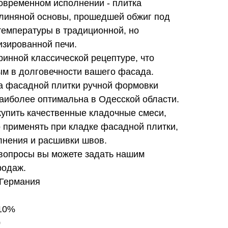
овременном исполнении - плитка
глиняной основы, прошедшей обжиг под
температуры в традиционной, но
изированной печи.
ринной классической рецептуре, что
ым в долговечности вашего фасада.
на фасадной плитки ручной формовки
наиболее оптимальна в Одесской области.
купить качественные кладочные смеси,
 применять при кладке фасадной плитки,
лнения и расшивки швов.
вопросы вы можете задать нашим
родаж.
 Германия
 10%
0