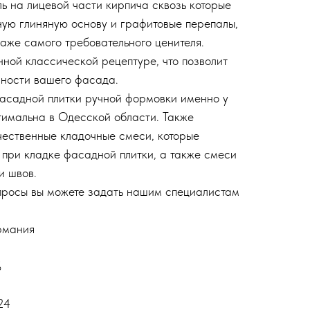
 на лицевой части кирпича сквозь которые
ую глиняную основу и графитовые перепалы,
аже самого требовательного ценителя.
нной классической рецептуре, что позволит
чности вашего фасада.
 фасадной плитки ручной формовки именно у
тимальна в Одесской области. Также
чественные кладочные смеси, которые
при кладке фасадной плитки, а также смеси
и швов.
просы вы можете задать нашим специалистам
рмания
%
24