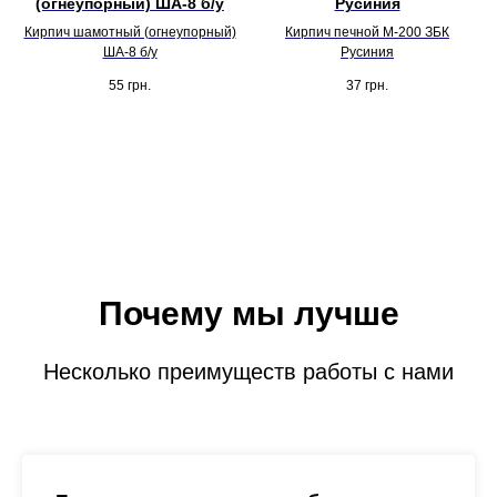
(огнеупорный) ША-8 б/у
Русиния
Кирпич шамотный (огнеупорный)
Кирпич печной М-200 ЗБК
ША-8 б/у
Русиния
55
грн.
37
грн.
Почему мы лучше
Несколько преимуществ работы с нами