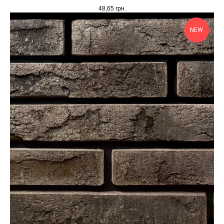
48,65
грн.
NEW